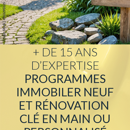
138 900€
NOVES (13550)
+ DE 15 ANS
D’EXPERTISE
PROGRAMMES
IMMOBILER NEUF
ET
RÉNOVATION
CLÉ EN MAIN OU