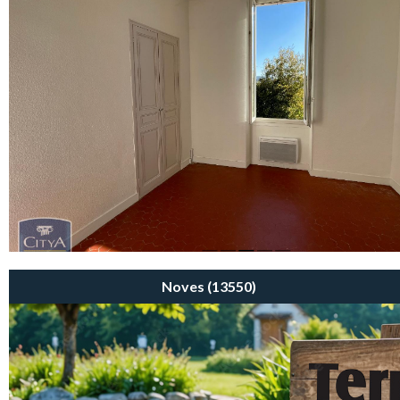
89 000€
CADENET (84160)
Noves (13550)