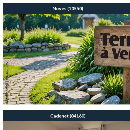
Noves (13550)
95 000€
NOVES (13550)
Cadenet (84160)